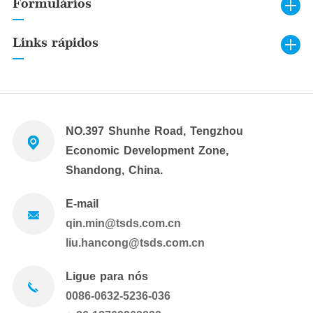
Formulários
Links rápidos
NO.397 Shunhe Road, Tengzhou
Economic Development Zone,
Shandong, China.
E-mail
qin.min@tsds.com.cn
liu.hancong@tsds.com.cn
Ligue para nós
0086-0632-5236-036