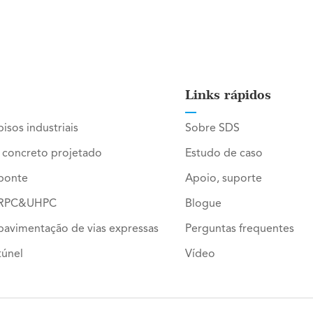
Links rápidos
isos industriais
Sobre SDS
a concreto projetado
Estudo de caso
 ponte
Apoio, suporte
a RPC&UHPC
Blogue
 pavimentação de vias expressas
Perguntas frequentes
túnel
Vídeo