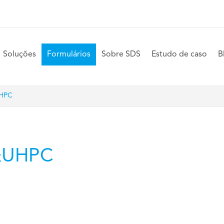
Soluções
Formulários
Sobre SDS
Estudo de caso
B
UHPC
C&UHPC