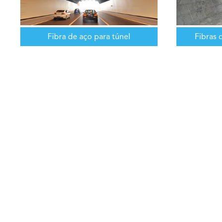
Fibra de aço para túnel
Fibras 