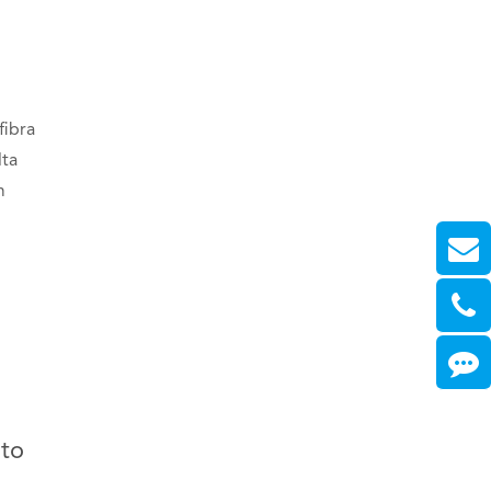
fibra
lta
m
nto