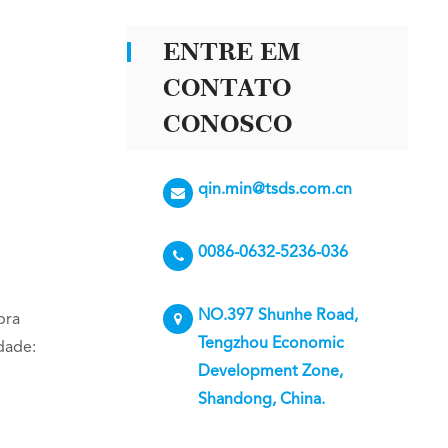
ENTRE EM
CONTATO
CONOSCO
qin.min@tsds.com.cn
0086-0632-5236-036
NO.397 Shunhe Road,
bra
Tengzhou Economic
dade:
Development Zone,
Shandong, China.