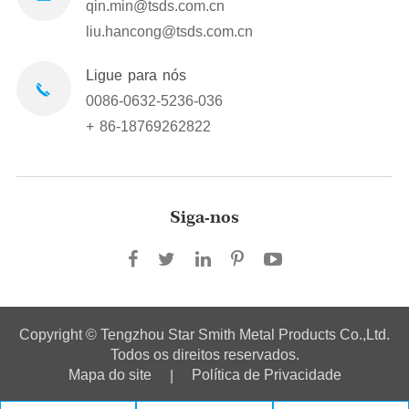
qin.min@tsds.com.cn
liu.hancong@tsds.com.cn
Ligue para nós
0086-0632-5236-036
+ 86-18769262822
Siga-nos
Copyright ©
Tengzhou Star Smith Metal Products Co.,Ltd.
Todos os direitos reservados.
Mapa do site
Política de Privacidade
|