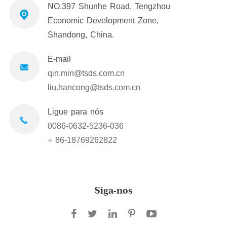
NO.397 Shunhe Road, Tengzhou
Economic Development Zone,
Shandong, China.
E-mail
qin.min@tsds.com.cn
liu.hancong@tsds.com.cn
Ligue para nós
0086-0632-5236-036
+ 86-18769262822
Siga-nos