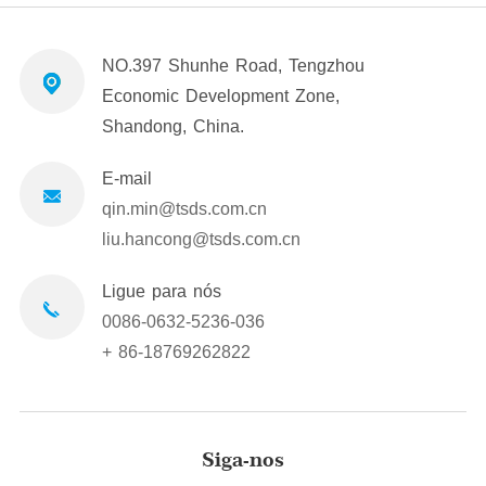
NO.397 Shunhe Road, Tengzhou
Economic Development Zone,
Shandong, China.
E-mail
qin.min@tsds.com.cn
liu.hancong@tsds.com.cn
Ligue para nós
0086-0632-5236-036
+ 86-18769262822
Siga-nos