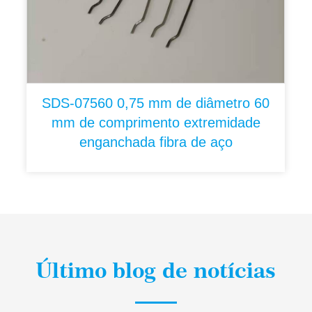
SDS-07560 0,75 mm de diâmetro 60
mm de comprimento extremidade
enganchada fibra de aço
Último blog de notícias