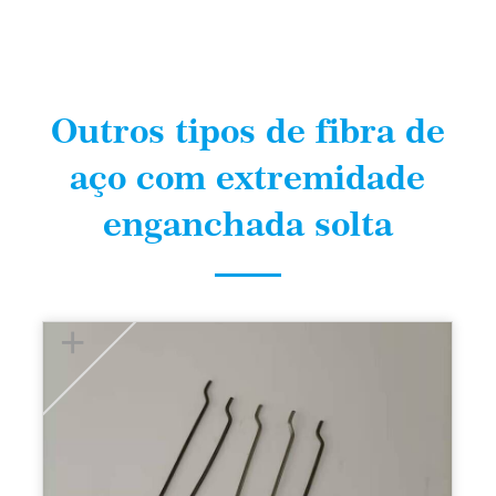
Outros tipos de fibra de
aço com extremidade
enganchada solta
+